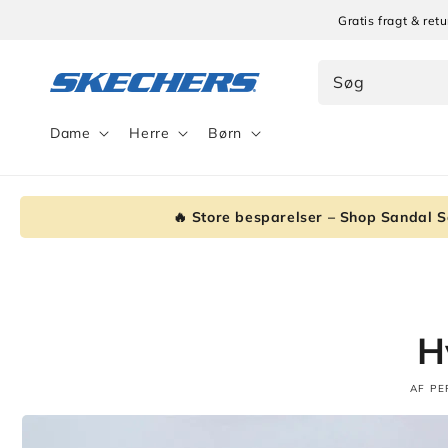
Gå til
Gratis fragt & re
indhold
Søg
Dame
Herre
Børn
🔥 Store besparelser – Shop Sandal S
H
AF PE