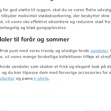
 for god støtte til ryggen, skal du se vores flotte udval
o tilbyder maksimal stødabsorbering, der beskytter dine
tid, vil vores sko effektivt absorbere og reducere stød f
 behagelig og blød gangoplevelse.
aler til forår og sommer
t frisk pust med vores trendy og alsidige hvide
sandaler
.
 vil vores mange forskellige kollektioner tilføje et strejf
hvide sandaler som skaber et frisk og elegant look på de
 og du kan tilpasse dem med farverige accessories for at 
olbriller
og pæne
t-shirts
.