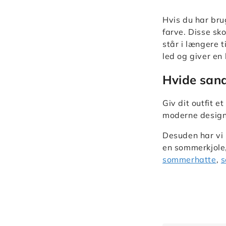
Hvis du har brug
farve. Disse sk
står i længere 
led og giver en
Hvide sand
Giv dit outfit e
moderne designs,
Desuden har vi 
en sommerkjole,
sommerhatte
,
s