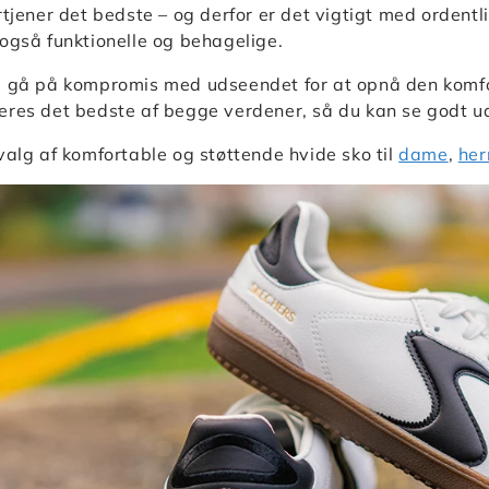
rtjener det bedste – og derfor er det vigtigt med ordentl
også funktionelle og behagelige.
 gå på kompromis med udseendet for at opnå den komfort
res det bedste af begge verdener, så du kan se godt ud 
valg af komfortable og støttende hvide sko til
dame
,
her