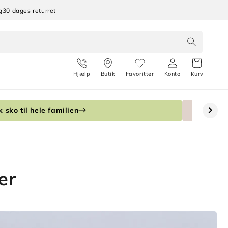
g
30 dages returret
Hjælp
Butik
Favoritter
Konto
Kurv
 sko til hele familien
er