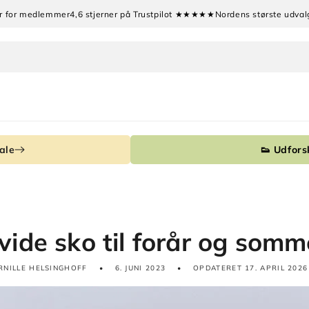
tur for medlemmer
4,6 stjerner på Trustpilot ★★★★★
Nordens største udval
ale
👟 Udforsk
vide sko til forår og somm
RNILLE HELSINGHOFF
6. JUNI 2023
OPDATERET
17. APRIL 2026