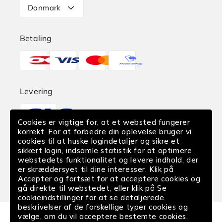
Danmark
Retur
Betaling
Reklamation
Betalingsmetoder
Find butik
EAN-Betaling
Levering
Translation
Fortrydelse af køb
missing:
Cookies er vigtige for, at et websted fungerer
da.sections.footer.delivery
korrekt. For at forbedre din oplevelse bruger vi
cookies til at huske logindetaljer og sikre et
Følg os
sikkert login, indsamle statistik for at optimere
webstedets funktionalitet og levere indhold, der
Facebook
Instagram
YouTube
er skræddersyet til dine interesser. Klik på
Accepter og fortsæt for at acceptere cookies og
gå direkte til webstedet, eller klik på Se
cookieindstillinger for at se detaljerede
beskrivelser af de forskellige typer cookies og
vælge, om du vil acceptere bestemte cookies,