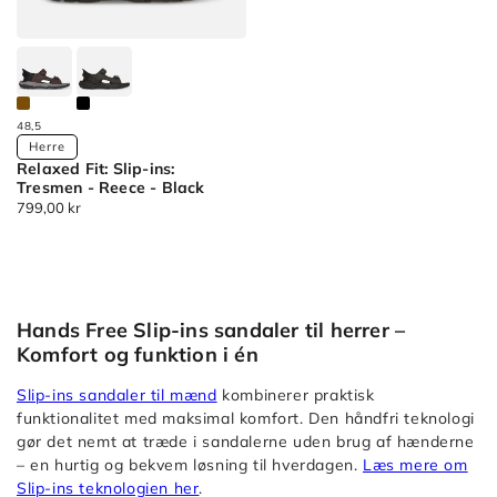
-
-
-
Slip-
Julian
Gerry
ins:
-
Max
Slip-
Cushioning
ins:
48,5
Available
Premier
Herre
Max
Relaxed Fit: Slip-ins:
Colors
2.0
Cushioning
Tresmen - Reece - Black
Sandal
Premier
Normalpris
799,00 kr
Relaxed
-
2.0
Fit:
Julian
Sandal
Slip-
Slip-
-
ins:
ins:
Julian
Tresmen
Hands Free Slip-ins sandaler til herrer –
Max
Slip-
Komfort og funktion i én
-
Cushioning
ins:
Reece
Premier
Max
Slip-ins sandaler til mænd
kombinerer praktisk
-
2.0
funktionalitet med maksimal komfort. Den håndfri teknologi
Cushioning
Relaxed
Sandal
gør det nemt at træde i sandalerne uden brug af hænderne
Premier
Fit:
– en hurtig og bekvem løsning til hverdagen.
Læs mere om
-
2.0
Slip-
Slip-ins teknologien her
.
Julian