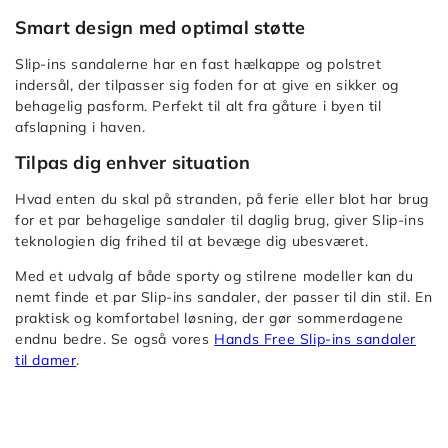
Sandal
ins:
Slip-
Smart design med optimal støtte
-
Tresmen
ins:
Julian
-
Slip-ins sandalerne har en fast hælkappe og polstret
Max
indersål, der tilpasser sig foden for at give en sikker og
Reece
Cushioning
behagelig pasform. Perfekt til alt fra gåture i byen til
Relaxed
Premier
afslapning i haven.
Fit:
2.0
Slip-
Tilpas dig enhver situation
Sandal
ins:
-
Hvad enten du skal på stranden, på ferie eller blot har brug
Tresmen
Julian
for et par behagelige sandaler til daglig brug, giver Slip-ins
-
-
teknologien dig frihed til at bevæge dig ubesværet.
Reece
Slip-
Med et udvalg af både sporty og stilrene modeller kan du
ins:
nemt finde et par Slip-ins sandaler, der passer til din stil. En
Max
praktisk og komfortabel løsning, der gør sommerdagene
Cushioning
endnu bedre. Se også vores
Hands Free Slip-ins sandaler
Premier
til damer
.
2.0
Sandal
-