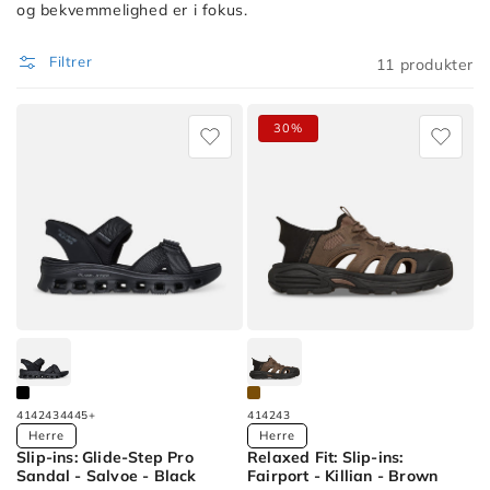
og bekvemmelighed er i fokus.
Filtrer
11 produkter
Filter
30%
Options
Sort
Options
Sort
by
Fremhævet
Sort
by
Mest
41
42
43
44
45
+
41
42
43
relevante
Available
Available
Herre
Herre
Sort
Slip-ins: Glide-Step Pro
Relaxed Fit: Slip-ins:
Colors
Colors
by
Sandal - Salvoe - Black
Fairport - Killian - Brown