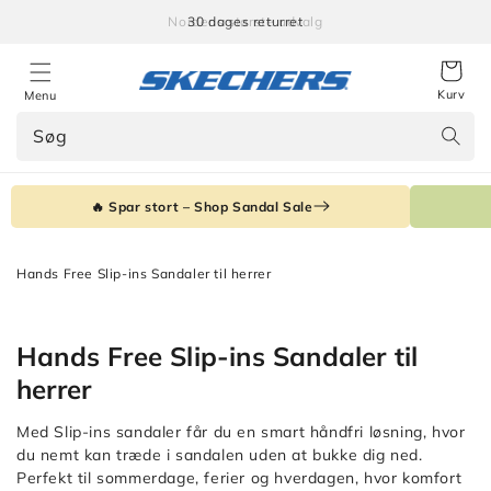
Gå til
30 dages returret
indhold
Kurv
Menu
Søg
🔥 Spar stort – Shop Sandal Sale
Hands Free Slip-ins Sandaler til herrer
Kollektion:
Hands Free Slip-ins Sandaler til
herrer
Med Slip-ins sandaler får du en smart håndfri løsning, hvor
du nemt kan træde i sandalen uden at bukke dig ned.
Perfekt til sommerdage, ferier og hverdagen, hvor komfort