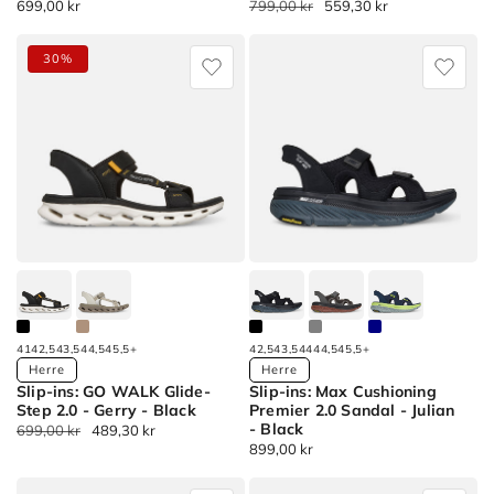
Normalpris
699,00 kr
Normalpris
799,00 kr
Udsalgspris
559,30 kr
Mest
Slip-
Relaxed
populære
ins:
Fit:
Sort
30%
Glide-
Slip-
by
Step
ins:
Alfabetisk:
Pro
Fairport
A-
Sandal
-
Å
-
Killian
Sort
Salvoe
by
Alfabetisk:
Å-
A
Sort
by
41
42,5
43,5
44,5
45,5
+
42,5
43,5
44
44,5
45,5
+
Available
Available
Herre
Herre
Pris:
Slip-ins: GO WALK Glide-
Slip-ins: Max Cushioning
Colors
Colors
Lav
Step 2.0 - Gerry - Black
Premier 2.0 Sandal - Julian
- Black
til
Normalpris
699,00 kr
Udsalgspris
489,30 kr
Slip-
Slip-
Normalpris
899,00 kr
høj
ins:
ins:
Sort