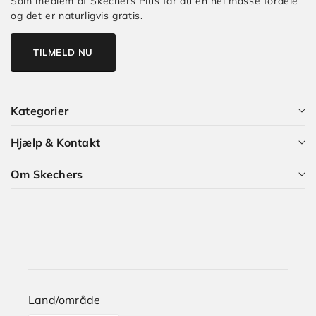
Som medlem af Skechers Plus får du en hel masse fordele
og det er naturligvis gratis.
TILMELD NU
Kategorier
Hjælp & Kontakt
Alle kategorier
Om Skechers
Dame
Kundeservice
Herre
Guides og Artikler
Hvem er vi?
Børn
Skechers Plus
Karriere i Skechers
Størrelsesguide
Land/område
Levering