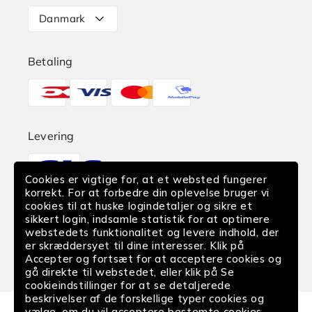
Levering
kr)
Danmark
Slip-
Retur
ins:
Betaling
Aero
Reklamation
Burst
Betalingsmetoder
-
Find butik
46
(1.499,00
EAN-Betaling
Levering
kr)
Translation
Fortrydelse af køb
Slip-
missing:
ins:
Cookies er vigtige for, at et websted fungerer
da.sections.footer.delivery
korrekt. For at forbedre din oplevelse bruger vi
Aero
cookies til at huske logindetaljer og sikre et
Følg os
Burst
sikkert login, indsamle statistik for at optimere
-
webstedets funktionalitet og levere indhold, der
Facebook
Instagram
YouTube
er skræddersyet til dine interesser. Klik på
47
Accepter og fortsæt for at acceptere cookies og
(1.499,00
gå direkte til webstedet, eller klik på Se
kr)
cookieindstillinger for at se detaljerede
beskrivelser af de forskellige typer cookies og
vælge, om du vil acceptere bestemte cookies,