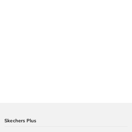
ins:
Aero
Burst
-
43,5
(1.499,00
kr)
Slip-
ins:
Aero
Burst
-
44
(1.499,00
kr)
Slip-
ins:
Skechers Plus
Aero
Burst