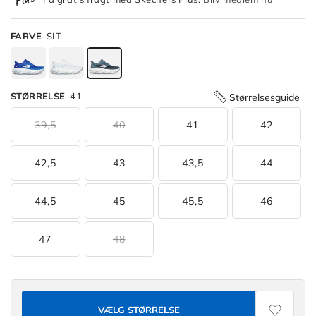
FARVE
SLT
STØRRELSE
41
Størrelsesguide
Available
39,5
40
41
42
Colors
42,5
43
43,5
44
Slip-
ins:
Aero
44,5
45
45,5
46
Burst
-
47
48
Slip-
ins:
Aero
Burst
VÆLG STØRRELSE