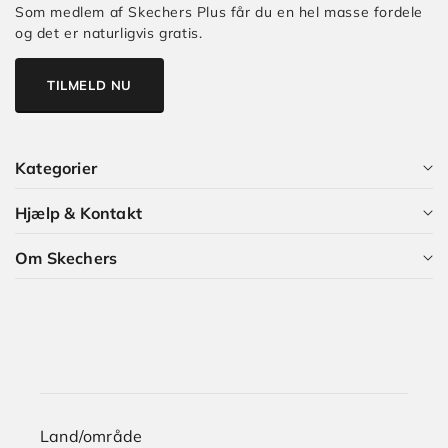
-
Som medlem af Skechers Plus får du en hel masse fordele
og det er naturligvis gratis.
44,5
(1.499,00
kr)
TILMELD NU
Slip-
ins:
Aero
Kategorier
Burst
-
Hjælp & Kontakt
45
Alle kategorier
(1.499,00
Om Skechers
kr)
Dame
Kundeservice
Slip-
Herre
Guides og Artikler
Hvem er vi?
ins:
Aero
Børn
Skechers Plus
Karriere i Skechers
Burst
-
Størrelsesguide
45,5
Land/område
(1.499,00