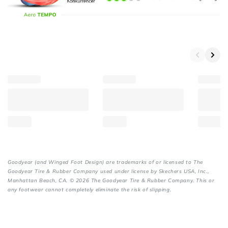
kr)
Slip-
ins:
Aero
Burst
-
42,5
(1.499,00
kr)
Slip-
ins:
Aero
Burst
Goodyear (and Winged Foot Design) are trademarks of or licensed to The
-
Goodyear Tire & Rubber Company used under license by Skechers USA, Inc.,
43
Manhattan Beach, CA. © 2026 The Goodyear Tire & Rubber Company. This or
any footwear cannot completely eliminate the risk of slipping.
(1.499,00
kr)
Slip-