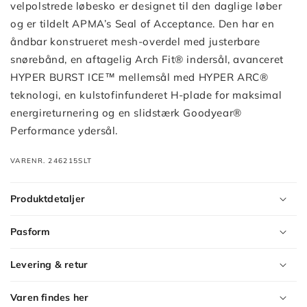
velpolstrede løbesko er designet til den daglige løber
og er tildelt APMA’s Seal of Acceptance. Den har en
åndbar konstrueret mesh-overdel med justerbare
snørebånd, en aftagelig Arch Fit® indersål, avanceret
HYPER BURST ICE™ mellemsål med HYPER ARC®
teknologi, en kulstofinfunderet H-plade for maksimal
energireturnering og en slidstærk Goodyear®
Performance ydersål.
VARENR. 246215SLT
Produktdetaljer
Pasform
Levering & retur
Varen findes her