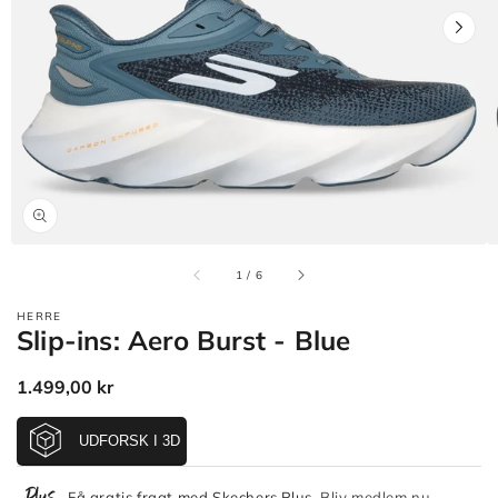
Åbn
mediet
1
i
gallerivisning
af
1
/
6
HERRE
Slip-ins: Aero Burst - Blue
Normalpris
1.499,00 kr
Få gratis fragt med Skechers Plus.
Bliv medlem nu