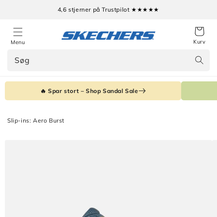
Gå til
4,6 stjerner på Trustpilot ★★★★★
indhold
Kurv
Menu
Søg
🔥 Spar stort – Shop Sandal Sale
Slip-ins: Aero Burst
Gå til
produktoplysninger