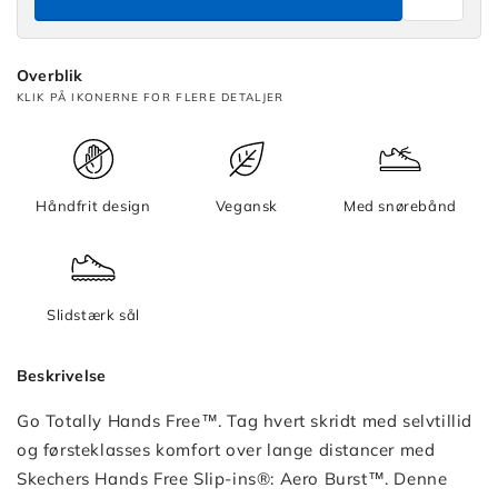
Slip-
ins:
Aero
Overblik
Burst
KLIK PÅ IKONERNE FOR FLERE DETALJER
-
Slip-
ins:
Aero
Håndfrit design
Vegansk
Med snørebånd
Burst
Slip-
ins:
Aero
Slidstærk sål
Burst
Beskrivelse
Go Totally Hands Free™. Tag hvert skridt med selvtillid
og førsteklasses komfort over lange distancer med
Skechers Hands Free Slip-ins®: Aero Burst™. Denne