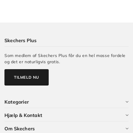
2.0
-
Levitate
-
38,5
Skechers Plus
(999,00
kr)
Som medlem af Skechers Plus får du en hel masse fordele
Max
og det er naturligvis gratis.
Cushioning
Elite
TILMELD NU
2.0
-
Levitate
-
Kategorier
39,5
(999,00
Hjælp & Kontakt
Alle kategorier
kr)
Max
Om Skechers