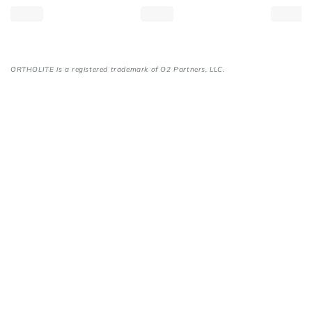
-
Levitate
-
37,5
ORTHOLITE is a registered trademark of O2 Partners, LLC.
(999,00
kr)
Max
Cushioning
Elite
2.0
-
Levitate
-
38
(999,00
kr)
Max
Cushioning
Elite