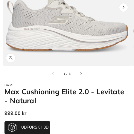
Åbn
mediet
1
i
gallerivisning
af
1
/
5
DAME
Max Cushioning Elite 2.0 - Levitate
- Natural
Normalpris
999,00 kr