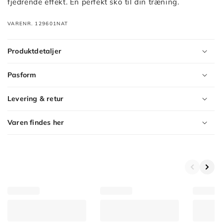
fjedrende effekt. En perfekt sko til din træning.
VARENR. 129601NAT
Produktdetaljer
Pasform
Levering & retur
Varen findes her
Product
Variants
Max
Cushioning
Elite
2.0