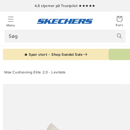
Gå til
4,6 stjerner på Trustpilot ★★★★★
indhold
Kurv
Menu
Søg
🔥 Spar stort – Shop Sandal Sale
Max Cushioning Elite 2.0 - Levitate
Gå til
produktoplysninger