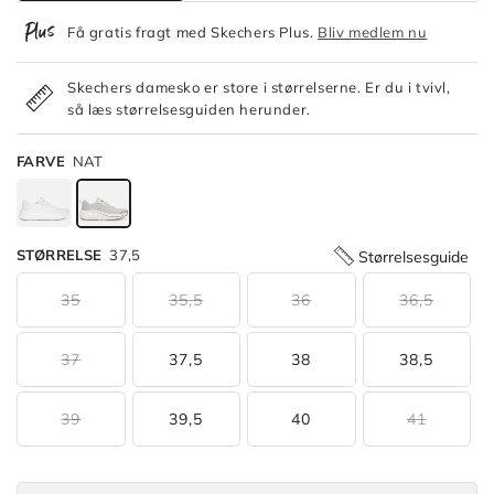
Få gratis fragt med Skechers Plus.
Bliv medlem nu
Skechers damesko er store i størrelserne. Er du i tvivl,
så læs størrelsesguiden herunder.
FARVE
NAT
STØRRELSE
37,5
Størrelsesguide
Available
35
35,5
36
36,5
Colors
37
37,5
38
38,5
Max
Cushioning
Elite
39
39,5
40
41
2.0
-