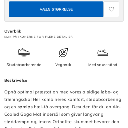
Levitate
-
VÆLG STØRRELSE
Max
Cushioning
Elite
Overblik
2.0
KLIK PÅ IKONERNE FOR FLERE DETALJER
-
Levitate
Max
Cushioning
Stødabsorberende
Vegansk
Med snørebånd
Elite
2.0
Beskrivelse
-
Levitate
Opnå optimal præstation med vores alsidige løbe- og
træningssko! Her kombineres komfort, stødabsorbering
og en sømløs hæl-tå overgang. Desuden får du en Air-
Cooled Goga Mat indersål som giver langvarig
støddæmpning, imens Ortholite-skummet bevarer den