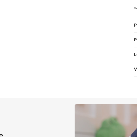
V
P
P
L
V
e