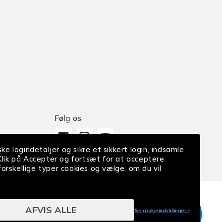
Følg os
Facebook
Instagram
YouTube
ke logindetaljer og sikre et sikkert login, indsamle
 Klik på Accepter og fortsæt for at acceptere
y
 forskellige typer cookies og vælge, om du vil
AFVIS ALLE
Se cookieindstillinger »