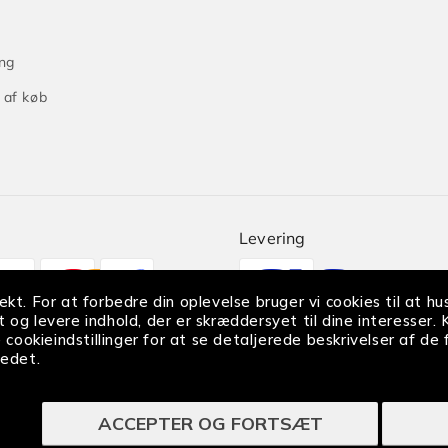
ng
 af køb
Levering
smetoder
Translation
missing:
kt. For at forbedre din oplevelse bruger vi cookies til at hus
 og levere indhold, der er skræddersyet til dine interesser.
da.sections.footer.deliver
e cookieindstillinger for at se detaljerede beskrivelser af de
edet.
|
|
okies
Wholesale
Cookieindstillinger
ACCEPTER OG FORTSÆT