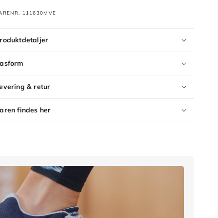
ARENR. 111630MVE
roduktdetaljer
asform
evering & retur
aren findes her