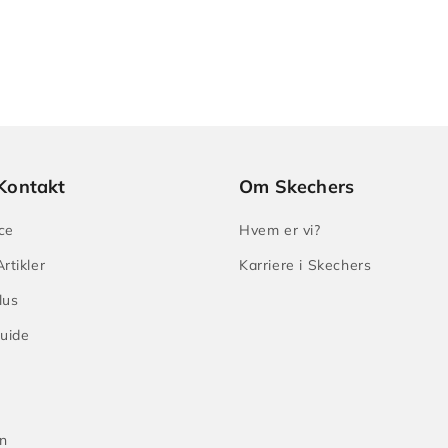
Kontakt
Om Skechers
ce
Hvem er vi?
rtikler
Karriere i Skechers
lus
guide
n