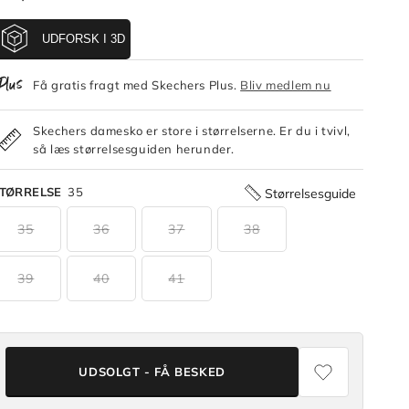
Få gratis fragt med Skechers Plus.
Bliv medlem nu
Skechers damesko er store i størrelserne. Er du i tvivl,
så læs størrelsesguiden herunder.
TØRRELSE
35
Størrelsesguide
35
36
37
38
39
40
41
UDSOLGT - FÅ BESKED