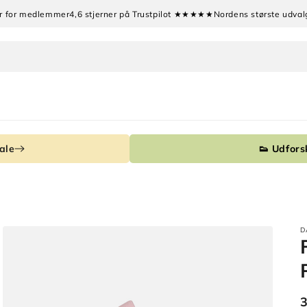
tur for medlemmer
4,6 stjerner på Trustpilot ★★★★★
Nordens største udval
ale
👟 Udforsk
D
3