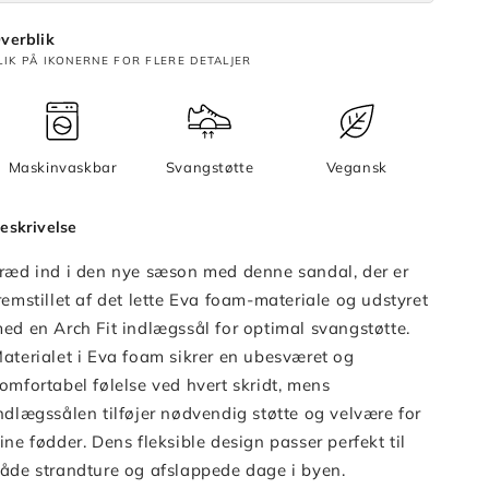
verblik
LIK PÅ IKONERNE FOR FLERE DETALJER
Maskinvaskbar
Svangstøtte
Vegansk
eskrivelse
ræd ind i den nye sæson med denne sandal, der er
remstillet af det lette Eva foam-materiale og udstyret
ed en Arch Fit indlægssål for optimal svangstøtte.
aterialet i Eva foam sikrer en ubesværet og
omfortabel følelse ved hvert skridt, mens
ndlægssålen tilføjer nødvendig støtte og velvære for
ine fødder. Dens fleksible design passer perfekt til
åde strandture og afslappede dage i byen.