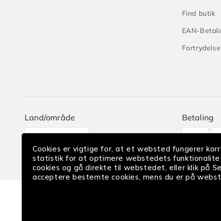
Find butik
EAN-Betali
Fortrydelse
Land/område
Betaling
Betaling
Danmark
Cookies er vigtige for, at et websted fungerer korre
statistik for at optimere webstedets funktionalitet
cookies og gå direkte til webstedet, eller klik på S
acceptere bestemte cookies, mens du er på webst
|
|
|
Handelsbetingelser
Privatlivspolitik
Medlemsvilkår
Co