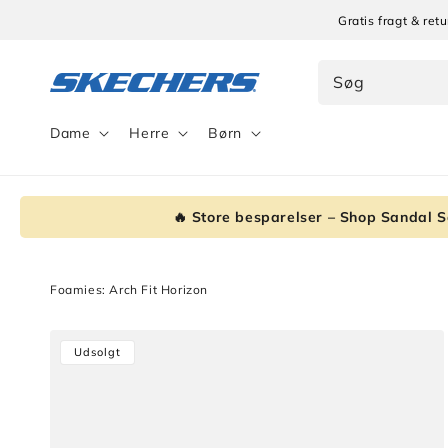
Gå til
Gratis fragt & re
indhold
Søg
Dame
Herre
Børn
🔥 Store besparelser – Shop Sandal S
Foamies: Arch Fit Horizon
Gå til
Udsolgt
produktoplysninger