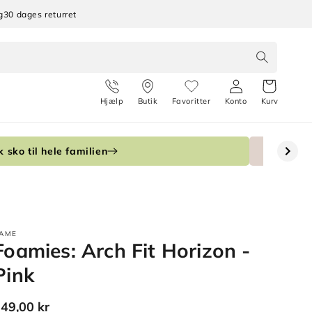
g
30 dages returret
Hjælp
Butik
Favoritter
Konto
Kurv
 sko til hele familien
AME
Foamies: Arch Fit Horizon -
Pink
Normalpris
49,00 kr