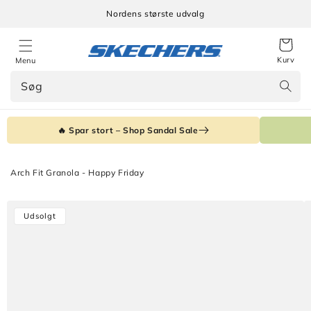
Gå til
Nordens største udvalg
indhold
…
Kurv
Menu
Søg
🔥 Spar stort – Shop Sandal Sale
Arch Fit Granola - Happy Friday
Gå til
Udsolgt
produktoplysninger