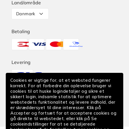
Land/område
Levering
Danmark
Retur
Betaling
Reklamation
Betalingsmetoder
Find butik
EAN-Betaling
Levering
Translation
Fortrydelse af køb
missing:
Cookies er vigtige for, at et websted fungerer
da.sections.footer.delivery
korrekt. For at forbedre din oplevelse bruger vi
cookies til at huske logindetaljer og sikre et
Følg os
sikkert login, indsamle statistik for at optimere
webstedets funktionalitet og levere indhold, der
Facebook
Instagram
YouTube
er skræddersyet til dine interesser. Klik på
Accepter og fortsæt for at acceptere cookies og
gå direkte til webstedet, eller klik på Se
cookieindstillinger for at se detaljerede