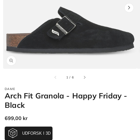
Åbn
mediet
1
i
gallerivisning
af
1
/
6
DAME
Arch Fit Granola - Happy Friday -
Black
Normalpris
699,00 kr