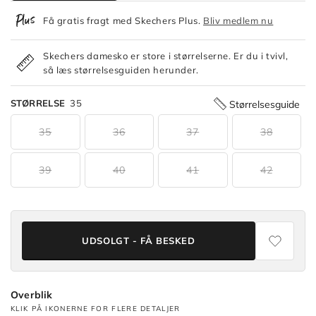
Få gratis fragt med Skechers Plus.
Bliv medlem nu
Skechers damesko er store i størrelserne. Er du i tvivl,
så læs størrelsesguiden herunder.
STØRRELSE
35
Størrelsesguide
35
36
37
38
39
40
41
42
UDSOLGT - FÅ BESKED
Overblik
KLIK PÅ IKONERNE FOR FLERE DETALJER