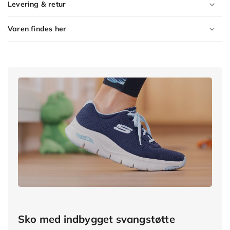
Levering & retur
Varen findes her
Product
Variants
Sko med indbygget svangstøtte