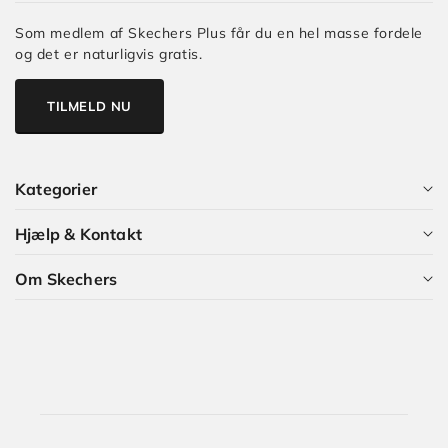
Som medlem af Skechers Plus får du en hel masse fordele
og det er naturligvis gratis.
TILMELD NU
Kategorier
Hjælp & Kontakt
Alle kategorier
Om Skechers
Dame
Kundeservice
Herre
Guides og Artikler
Hvem er vi?
Børn
Skechers Plus
Karriere i Skechers
Størrelsesguide