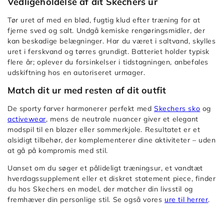
Vedligeholdelse af dit Skechers ur
Tør uret af med en blød, fugtig klud efter træning for at
fjerne sved og salt. Undgå kemiske rengøringsmidler, der
kan beskadige belægninger. Har du været i saltvand, skylles
uret i ferskvand og tørres grundigt. Batteriet holder typisk
flere år; oplever du forsinkelser i tidstagningen, anbefales
udskiftning hos en autoriseret urmager.
Match dit ur med resten af dit outfit
De sporty farver harmonerer perfekt med
Skechers sko
og
activewear
, mens de neutrale nuancer giver et elegant
modspil til en blazer eller sommerkjole. Resultatet er et
alsidigt tilbehør, der komplementerer dine aktiviteter – uden
at gå på kompromis med stil.
Uanset om du søger et pålideligt træningsur, et vandtæt
hverdagssupplement eller et diskret statement piece, finder
du hos Skechers en model, der matcher din livsstil og
fremhæver din personlige stil. Se også vores
ure til herrer
.