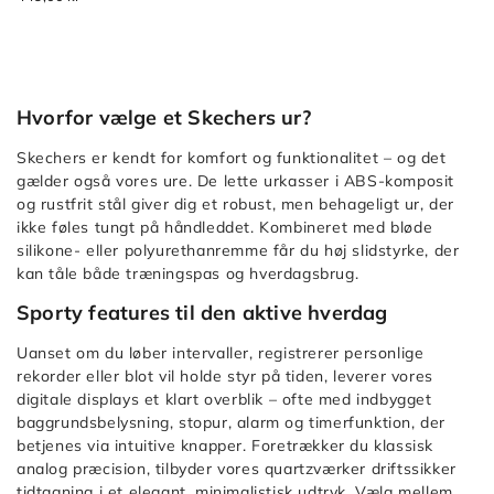
Rosencrans
populære
Midsize
Sort
Watch
by
Alfabetisk:
Hvorfor vælge et Skechers ur?
A-
Å
Skechers er kendt for komfort og funktionalitet – og det
gælder også vores ure. De lette urkasser i ABS-komposit
Sort
og rustfrit stål giver dig et robust, men behageligt ur, der
by
ikke føles tungt på håndleddet. Kombineret med bløde
Alfabetisk:
silikone- eller polyurethanremme får du høj slidstyrke, der
Å-
kan tåle både træningspas og hverdagsbrug.
A
Sporty features til den aktive hverdag
Sort
by
Uanset om du løber intervaller, registrerer personlige
Pris:
rekorder eller blot vil holde styr på tiden, leverer vores
Lav
digitale displays et klart overblik – ofte med indbygget
til
baggrundsbelysning, stopur, alarm og timerfunktion, der
betjenes via intuitive knapper. Foretrækker du klassisk
høj
analog præcision, tilbyder vores quartzværker driftssikker
Sort
tidtagning i et elegant, minimalistisk udtryk. Vælg mellem