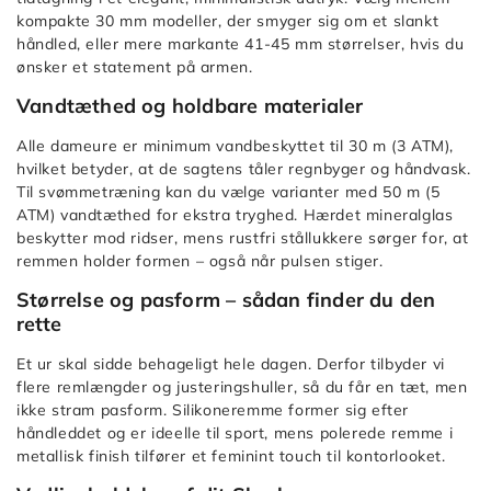
by
kompakte 30 mm modeller, der smyger sig om et slankt
Pris:
håndled, eller mere markante 41-45 mm størrelser, hvis du
Høj
ønsker et statement på armen.
til
Vandtæthed og holdbare materialer
lav
Sort
Alle dameure er minimum vandbeskyttet til 30 m (3 ATM),
by
hvilket betyder, at de sagtens tåler regnbyger og håndvask.
Ældste
Til svømmetræning kan du vælge varianter med 50 m (5
ATM) vandtæthed for ekstra tryghed. Hærdet mineralglas
til
beskytter mod ridser, mens rustfri stållukkere sørger for, at
nyeste
remmen holder formen – også når pulsen stiger.
Sort
by
Størrelse og pasform – sådan finder du den
rette
Nyheder
Et ur skal sidde behageligt hele dagen. Derfor tilbyder vi
flere remlængder og justeringshuller, så du får en tæt, men
ikke stram pasform. Silikoneremme former sig efter
håndleddet og er ideelle til sport, mens polerede remme i
metallisk finish tilfører et feminint touch til kontorlooket.