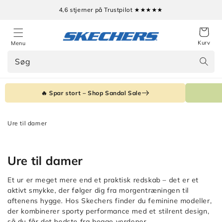
Gå til
4,6 stjerner på Trustpilot ★★★★★
indhold
Kurv
Menu
Søg
🔥 Spar stort – Shop Sandal Sale
Ure til damer
Kollektion:
Ure til damer
Et ur er meget mere end et praktisk redskab – det er et
aktivt smykke, der følger dig fra morgentræningen til
aftenens hygge. Hos Skechers finder du feminine modeller,
der kombinerer sporty performance med et stilrent design,
så du får det bedste fra begge verdener.