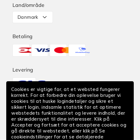
Land/område
Levering
Danmark
Retur
Betaling
Reklamation
Betalingsmetoder
Find butik
EAN-Betaling
Levering
Translation
Fortrydelse af køb
missing:
Cookies er vigtige for, at et websted fungerer
da.sections.footer.delivery
korrekt. For at forbedre din oplevelse bruger vi
cookies til at huske logindetaljer og sikre et
Følg os
sikkert login, indsamle statistik for at optimere
webstedets funktionalitet og levere indhold, der
Facebook
Instagram
YouTube
er skræddersyet til dine interesser. Klik på
Accepter og fortsæt for at acceptere cookies og
gå direkte til webstedet, eller klik på Se
cookieindstillinger for at se detaljerede