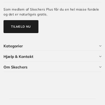
Som medlem af Skechers Plus får du en hel masse fordele
og det er naturligvis gratis.
TILMELD NU
Kategorier
Hjælp & Kontakt
Alle kategorier
Om Skechers
Dame
Kundeservice
Herre
Guides og Artikler
Hvem er vi?
Børn
Skechers Plus
Karriere i Skechers
Størrelsesguide