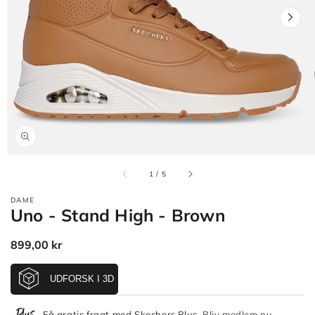
Åbn
mediet
1
i
gallerivisning
af
1
/
5
DAME
Uno - Stand High - Brown
Normalpris
899,00 kr
Få gratis fragt med Skechers Plus.
Bliv medlem nu