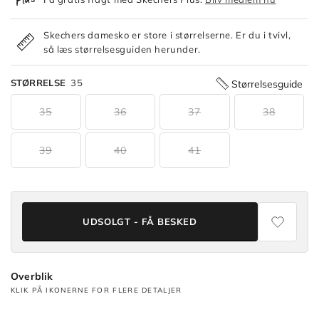
Skechers damesko er store i størrelserne. Er du i tvivl,
så læs størrelsesguiden herunder.
STØRRELSE
35
Størrelsesguide
35
36
37
38
39
40
41
UDSOLGT - FÅ BESKED
Overblik
KLIK PÅ IKONERNE FOR FLERE DETALJER