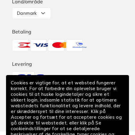
Land/område
Levering
Danmark
Retur
Betaling
Reklamation
Betalingsmetoder
Find butik
EAN-Betaling
Levering
Translation
Fortrydelse af køb
missing:
Cookies er vigtige for, at et websted fungerer
da.sections.footer.delivery
korrekt. For at forbedre din oplevelse bruger vi
cookies til at huske logindetaljer og sikre et
Følg os
sikkert login, indsamle statistik for at optimere
webstedets funktionalitet og levere indhold, der
Facebook
Instagram
YouTube
er skræddersyet til dine interesser. Klik på
Accepter og fortsæt for at acceptere cookies og
gå direkte til webstedet, eller klik på Se
cookieindstillinger for at se detaljerede
beskrivelser af de forskellige typer cookies og