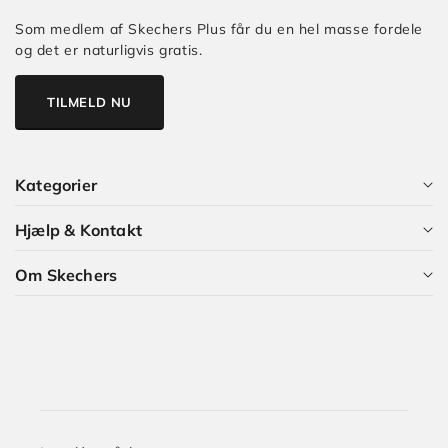
Som medlem af Skechers Plus får du en hel masse fordele
og det er naturligvis gratis.
TILMELD NU
Kategorier
Hjælp & Kontakt
Alle kategorier
Om Skechers
Dame
Kundeservice
Herre
Guides og Artikler
Hvem er vi?
Børn
Skechers Plus
Karriere i Skechers
Størrelsesguide