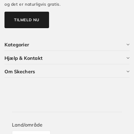
og det er naturligvis gratis.
TILMELD NU
Kategorier
Hjælp & Kontakt
Alle kategorier
Om Skechers
Dame
Kundeservice
Herre
Guides og Artikler
Hvem er vi?
Børn
Skechers Plus
Karriere i Skechers
Størrelsesguide
Land/område
Levering