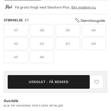
Få gratis fragt med Skechers Plus.
Bliv medlem nu
STØRRELSE
37
Størrelsesguide
37
38
39
40
41
42
43
44
45
46
UDSOLGT - FÅ BESKED
Overblik
KLIK PÅ IKONERNE FOR FLERE DETALJER