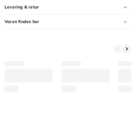
Levering & retur
Varen findes her
Product
Variants