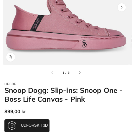
Åbn
mediet
1
i
gallerivisning
af
1
/
5
HERRE
Snoop Dogg: Slip-ins: Snoop One -
Boss Life Canvas - Pink
Normalpris
899,00 kr