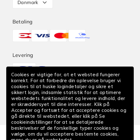
Danmark
Retur
Betaling
Reklamation
Betalingsmetoder
Find butik
EAN-Betaling
Levering
Translation
Fortrydelse af køb
missing:
Cookies er vigtige for, at et websted fungerer
da.sections.footer.delivery
korrekt. For at forbedre din oplevelse bruger vi
cookies til at huske logindetaljer og sikre et
Følg os
sikkert login, indsamle statistik for at optimere
webstedets funktionalitet og levere indhold, der
Facebook
Instagram
YouTube
er skræddersyet til dine interesser. Klik på
Accepter og fortsæt for at acceptere cookies og
gå direkte til webstedet, eller klik på Se
cookieindstillinger for at se detaljerede
beskrivelser af de forskellige typer cookies og
vælge, om du vil acceptere bestemte cookies,
mens du er på webstedet.