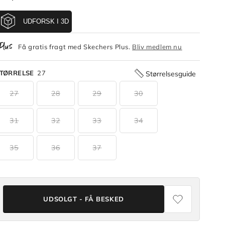
Få gratis fragt med Skechers Plus.
Bliv medlem nu
TØRRELSE
27
Størrelsesguide
27
28
29
30
31
32
33
34
35
36
37
UDSOLGT - FÅ BESKED