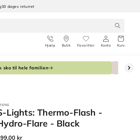
g
30 dages returret
Hjælp
Butik
Favoritter
Konto
Kurv
 sko til hele familien
RENG
S-Lights: Thermo-Flash -
Hydro-Flare - Black
Normalpris
99,00 kr