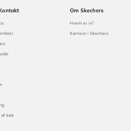
Kontakt
Om Skechers
ce
Hvem er vi?
rtikler
Karriere i Skechers
lus
guide
n
ng
 af køb