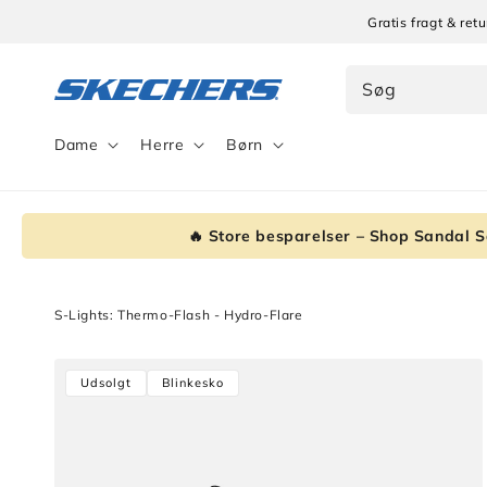
Gå til
Gratis fragt & re
indhold
Søg
Dame
Herre
Børn
🔥 Store besparelser – Shop Sandal S
S-Lights: Thermo-Flash - Hydro-Flare
Gå til
Udsolgt
Blinkesko
produktoplysninger