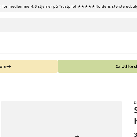
tur for medlemmer
4,6 stjerner på Trustpilot ★★★★★
Nordens største udval
ale
👟 Udforsk
D
3