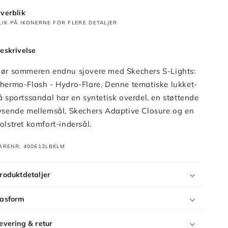
verblik
LIK PÅ IKONERNE FOR FLERE DETALJER
eskrivelse
ør sommeren endnu sjovere med Skechers S-Lights:
hermo-Flash - Hydro-Flare. Denne tematiske lukket-
å sportssandal har en syntetisk overdel, en støttende
ysende mellemsål, Skechers Adaptive Closure og en
olstret komfort-indersål.
ARENR. 400613LBKLM
roduktdetaljer
asform
evering & retur