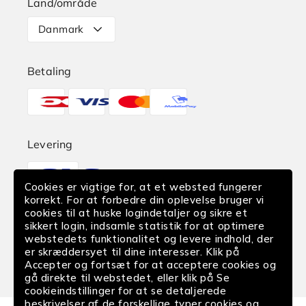
Land/område
Levering
Danmark
Retur
Betaling
Reklamation
Betalingsmetoder
Find butik
EAN-Betaling
Levering
Translation
Fortrydelse af køb
missing:
Cookies er vigtige for, at et websted fungerer
da.sections.footer.delivery
korrekt. For at forbedre din oplevelse bruger vi
cookies til at huske logindetaljer og sikre et
Følg os
sikkert login, indsamle statistik for at optimere
webstedets funktionalitet og levere indhold, der
Facebook
Instagram
YouTube
er skræddersyet til dine interesser. Klik på
Accepter og fortsæt for at acceptere cookies og
gå direkte til webstedet, eller klik på Se
cookieindstillinger for at se detaljerede
beskrivelser af de forskellige typer cookies og