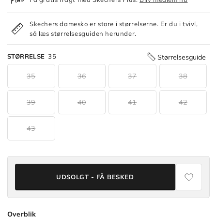
Skechers damesko er store i størrelserne. Er du i tvivl,
så læs størrelsesguiden herunder.
STØRRELSE
35
Størrelsesguide
35
36
37
38
39
40
41
42
43
UDSOLGT - FÅ BESKED
Overblik