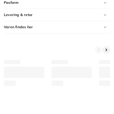
Pasform
Levering & retur
Varen findes her
Product
Variants