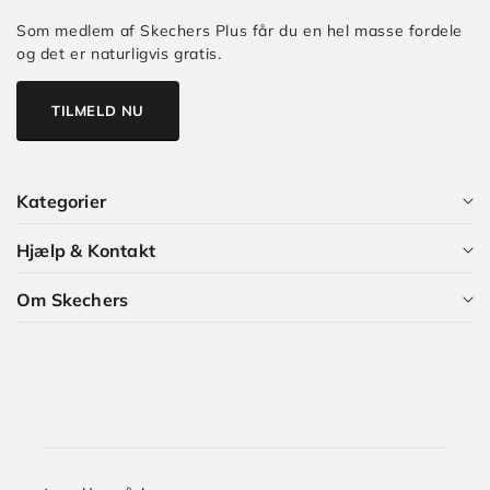
Som medlem af Skechers Plus får du en hel masse fordele
og det er naturligvis gratis.
TILMELD NU
Kategorier
Hjælp & Kontakt
Alle kategorier
Om Skechers
Dame
Kundeservice
Herre
Guides og Artikler
Hvem er vi?
Børn
Skechers Plus
Karriere i Skechers
Størrelsesguide