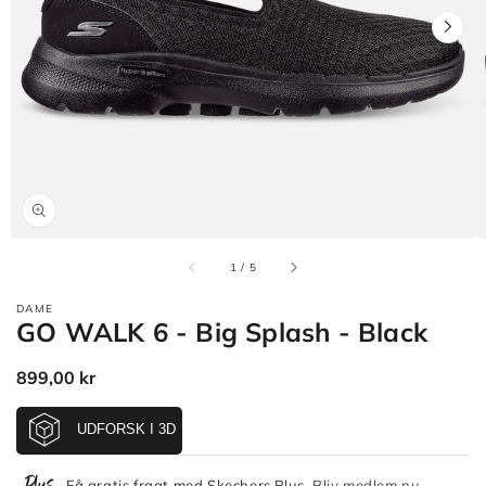
Åbn
mediet
1
i
gallerivisning
af
1
/
5
DAME
GO WALK 6 - Big Splash - Black
Normalpris
899,00 kr
Få gratis fragt med Skechers Plus.
Bliv medlem nu