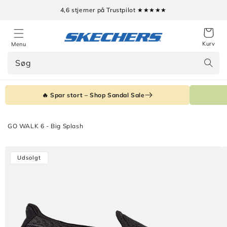
Gå til
4,6 stjerner på Trustpilot ★★★★★
indhold
Kurv
Menu
Søg
🔥 Spar stort – Shop Sandal Sale
GO WALK 6 - Big Splash
Gå til
Udsolgt
produktoplysninger