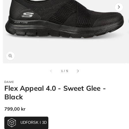
Åbn
mediet
1
i
gallerivisning
af
1
/
5
DAME
Flex Appeal 4.0 - Sweet Glee -
Black
Normalpris
799,00 kr