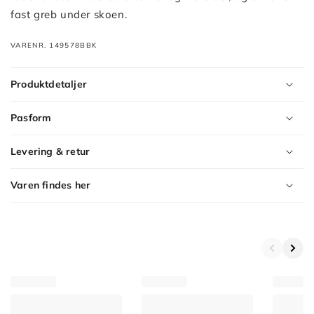
fast greb under skoen.
VARENR. 149578BBK
Produktdetaljer
Pasform
Levering & retur
Varen findes her
Product
Variants