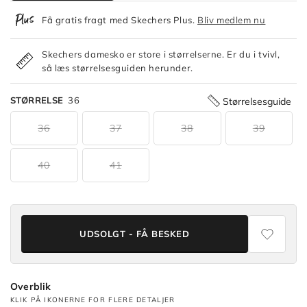
Få gratis fragt med Skechers Plus.
Bliv medlem nu
Skechers damesko er store i størrelserne. Er du i tvivl,
så læs størrelsesguiden herunder.
STØRRELSE
36
Størrelsesguide
36
37
38
39
40
41
UDSOLGT - FÅ BESKED
Overblik
KLIK PÅ IKONERNE FOR FLERE DETALJER