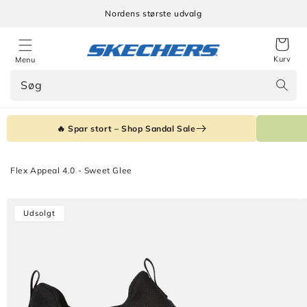
Gå til
Nordens største udvalg
indhold
Kurv
Menu
Søg
🔥 Spar stort – Shop Sandal Sale
Flex Appeal 4.0 - Sweet Glee
Gå til
Udsolgt
produktoplysninger