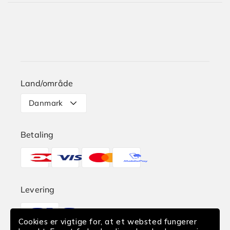
Dame
Kundeservice
Herre
Guides og Artikler
Hvem er vi?
Børn
Skechers Plus
Karriere i Skechers
Størrelsesguide
Land/område
Levering
Danmark
Retur
Betaling
Reklamation
Betalingsmetoder
Find butik
EAN-Betaling
Levering
Translation
Fortrydelse af køb
missing:
Cookies er vigtige for, at et websted fungerer