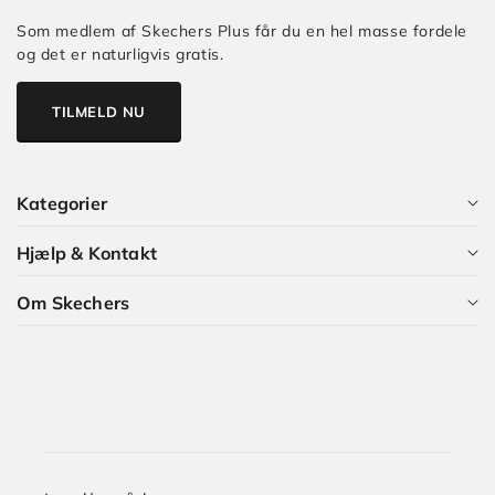
Som medlem af Skechers Plus får du en hel masse fordele
og det er naturligvis gratis.
TILMELD NU
Kategorier
Hjælp & Kontakt
Alle kategorier
Om Skechers
Dame
Kundeservice
Herre
Guides og Artikler
Hvem er vi?
Børn
Skechers Plus
Karriere i Skechers
Størrelsesguide