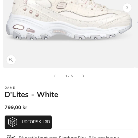
Åbn
mediet
1
i
gallerivisning
af
1
/
5
DAME
D'Lites - White
Normalpris
799,00 kr
Få gratis fragt med Skechers Plus.
Bliv medlem nu