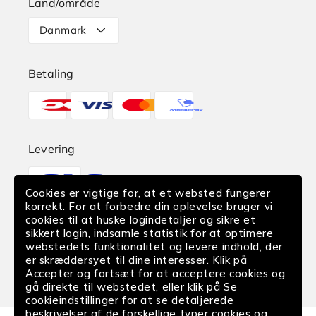
Land/område
Levering
Danmark
Retur
Betaling
Reklamation
Betalingsmetoder
Find butik
EAN-Betaling
Levering
Translation
Fortrydelse af køb
missing:
Cookies er vigtige for, at et websted fungerer
da.sections.footer.delivery
korrekt. For at forbedre din oplevelse bruger vi
cookies til at huske logindetaljer og sikre et
Følg os
sikkert login, indsamle statistik for at optimere
webstedets funktionalitet og levere indhold, der
Facebook
Instagram
YouTube
er skræddersyet til dine interesser. Klik på
Accepter og fortsæt for at acceptere cookies og
gå direkte til webstedet, eller klik på Se
cookieindstillinger for at se detaljerede
beskrivelser af de forskellige typer cookies og