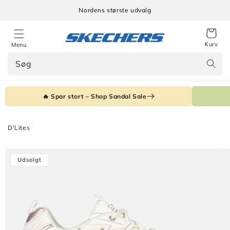
Gå til
Nordens største udvalg
indhold
Kurv
Menu
Søg
🔥 Spar stort – Shop Sandal Sale
D'Lites
Gå til
Udsolgt
produktoplysninger