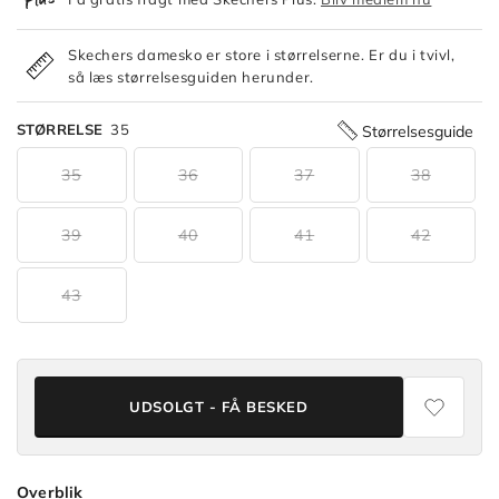
Skechers damesko er store i størrelserne. Er du i tvivl,
så læs størrelsesguiden herunder.
STØRRELSE
35
Størrelsesguide
35
36
37
38
39
40
41
42
43
UDSOLGT - FÅ BESKED
Overblik