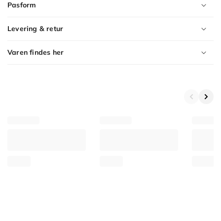
Pasform
Levering & retur
Varen findes her
Product
Variants