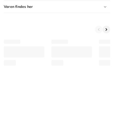
Varen findes her
Product
Variants