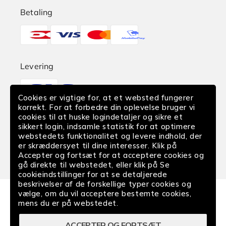
Betaling
Reklamation
Betalingsmetoder
Find butik
EAN-Betaling
Levering
Translation
Fortrydelse af køb
missing:
Cookies er vigtige for, at et websted fungerer
da.sections.footer.delivery
korrekt. For at forbedre din oplevelse bruger vi
cookies til at huske logindetaljer og sikre et
Følg os
sikkert login, indsamle statistik for at optimere
webstedets funktionalitet og levere indhold, der
Facebook
Instagram
YouTube
er skræddersyet til dine interesser. Klik på
Accepter og fortsæt for at acceptere cookies og
gå direkte til webstedet, eller klik på Se
cookieindstillinger for at se detaljerede
beskrivelser af de forskellige typer cookies og
vælge, om du vil acceptere bestemte cookies,
mens du er på webstedet.
|
|
Handelsbetingelser
Privatlivspolitik
ACCEPTER OG FORTSÆT