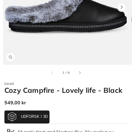
Åbn
mediet
1
i
gallerivisning
af
1
/
6
DAME
Cozy Campfire - Lovely life - Black
Normalpris
549,00 kr
Få gratis fragt med Skechers Plus.
Bliv medlem nu