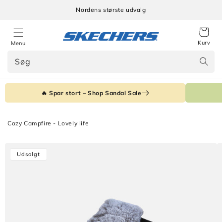
Gå til
Nordens største udvalg
indhold
Kurv
Menu
Søg
🔥 Spar stort – Shop Sandal Sale
Cozy Campfire - Lovely life
Gå til
Udsolgt
produktoplysninger