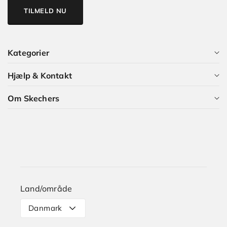
TILMELD NU
Kategorier
Hjælp & Kontakt
Alle kategorier
Om Skechers
Dame
Kundeservice
Herre
Guides og Artikler
Hvem er vi?
Børn
Skechers Plus
Karriere i Skechers
Størrelsesguide
Land/område
Levering
Danmark
Retur