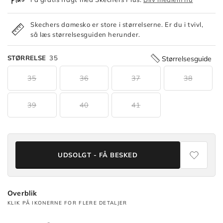
Skechers damesko er store i størrelserne. Er du i tvivl,
så læs størrelsesguiden herunder.
STØRRELSE
35
Størrelsesguide
35
36
37
38
39
40
41
UDSOLGT - FÅ BESKED
Overblik
KLIK PÅ IKONERNE FOR FLERE DETALJER